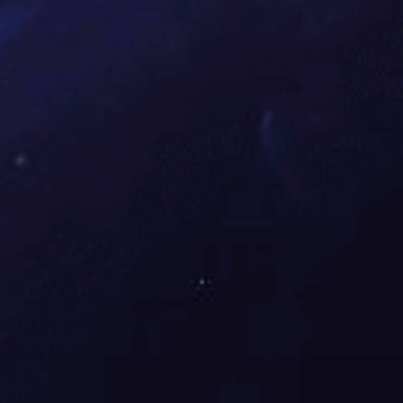
实例
入口