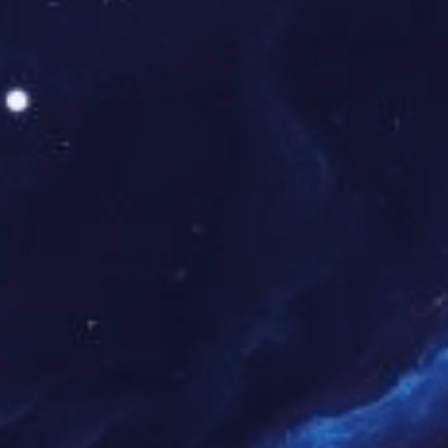
研
乐鱼官方站页面登录入口