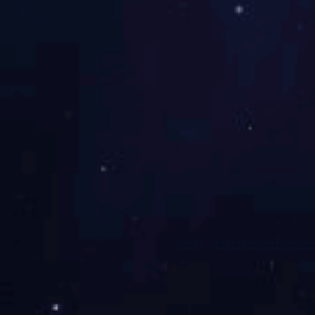
公司动态
行业新闻
2019
除湿干燥机在生产中有多重要?
对于注塑加工行业来说，除湿干燥环节是必
10.30
一个流程，特别是一些相对潮湿的...
2019
喷雾除湿干燥机出现粘壁...
&emsp;喷雾除湿干燥机种类繁多，但是粘
10.30
喷雾除湿干燥机问题的共性，它严...
2019
闪蒸除湿干燥机是具有哪...
&emsp;&emsp;在生产中应用中除湿干燥机
10.30
广泛用途，其在生产中有着不可替代...