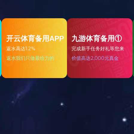
杆式乐鱼(中国)
风冷式工业乐鱼(中国)
低温乐鱼(中国)
水冷螺杆式乐鱼(中国)