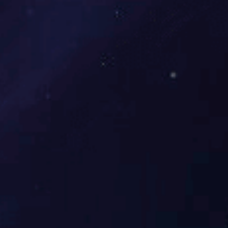
ABOUT US
乐鱼官方站页面登录入口，是一家
业。公司积累多年的销售经验，从
了坚实的基础，不断改进和提高产
生产的机器广泛应用在塑胶、电子
业。冠兴机械的主要产品：小型工业
组，另有激光专用乐鱼(中国)组、
冠兴机械始终坚持“质量第一，用户
精”，在开拓发展中前行，在更新
目标，竭诚为国内外客户服务，并
查看详情>>