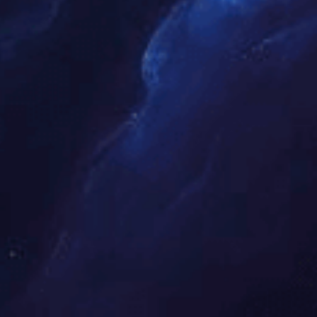
电子厂应用
乐鱼官方站页面登录