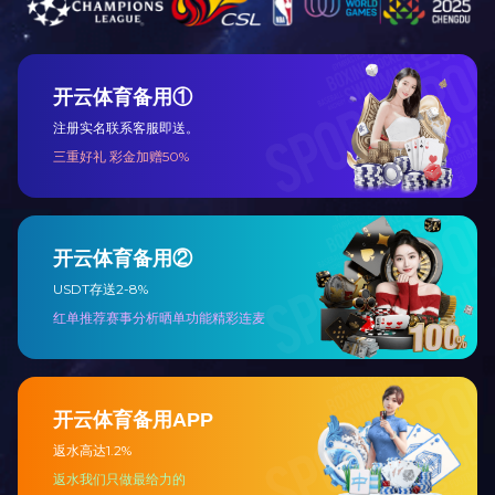
13415970353
网站首页
乐鱼(中国)系列
塑料周边机械
乐
公司地址：东莞横沥镇长田工业区
服务热线：13415970353
公司座机：0769-82859205
业务咨询： 13415970353
公司邮箱：
gdguanxing@163.com