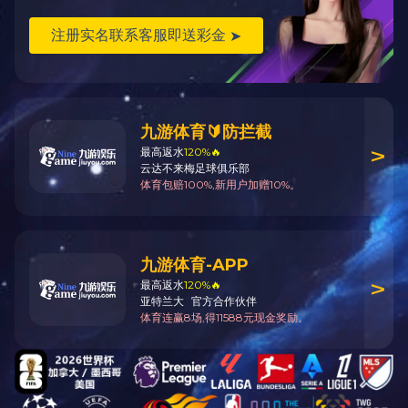
联系我们
冠兴机械的主要产
国)组、空调机组及
冠兴机械始终坚持
升企业核心竞争力，
20年经验，品质保证
24小时服务热线