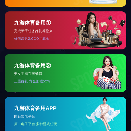
公司地址：东莞横沥镇长田工业区
服务热线：13415970353
公司座机：0769-82859205
业务咨询： 13415970353
公司邮箱：
gdguanxing@163.com
乐鱼官方站页面登录入口 版权所有©Copyright 2019
备案号：
粤ICP
anbo（中国）官方网站
|
乐鱼全球_乐鱼(中国)
|
星空体育·星空网页版网站入口
|
乐鱼网
技术支持：
东莞网站建设