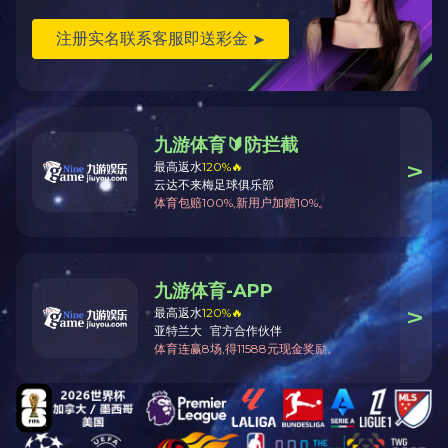
风冷式工业乐鱼(中国)
螺杆式低温乐鱼(中国)
水冷螺杆式乐鱼(中国)
风冷螺杆式
水冷式工业乐鱼(中国)
塑料周边机械
除湿干燥机
高温模温机
模温机
破碎机
水冷螺杆式
吸料机