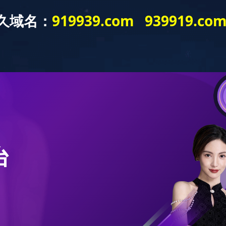
|
|
|
乐鱼官方站页面登录入口
新闻中心