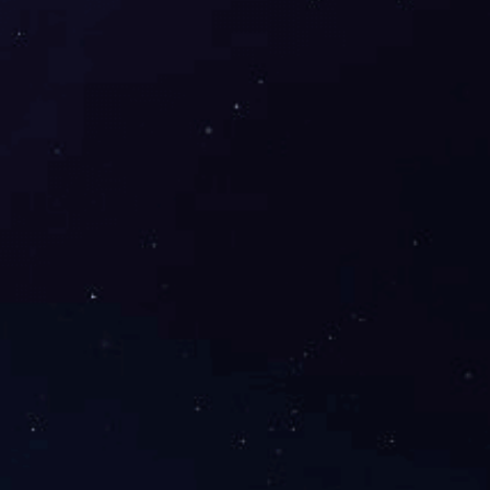
关于我们
联系我们