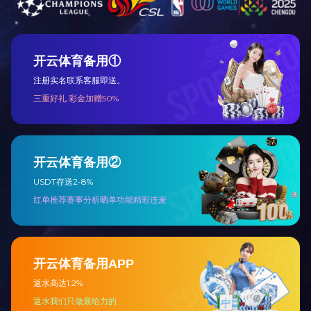
20年经验，品质保证
24小时服务热线
13415970353
网站首页
乐鱼(中国)系列
塑料周边机械
乐