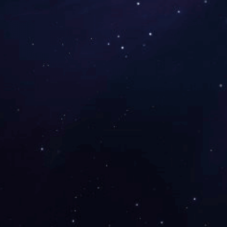
13415970353
网站首页
乐鱼(中国)系列
塑料周边机
公司地址：东莞横沥镇长田工业区
服务热线：13415970353
公司座机：0769-82859205
业务咨询： 13415970353
公司邮箱：
gdguanxing@163.com