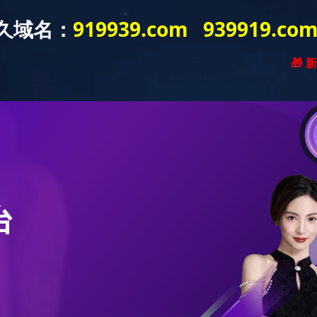
|
|
|
乐鱼官方站页面登录入口
新闻中心