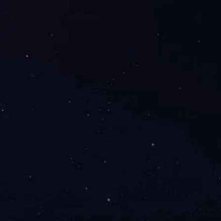
关于我们
联系我们
微信扫一扫，关注我们